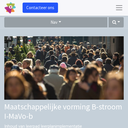
Contacteer ons
Nav
Maatschappelijke vorming B-stroom
I-MaVo-b
Inhoud van leerpad leerplanimplementatie