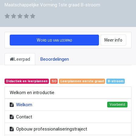
Maatschappelijke Vorming 1ste graad B-stroom
Word lid van leerpad
Meer info
Leerpad
Beoordelingen
Didactiek en leerplannen
SO
Leerplannen eerste graad
B-stroom
Welkom en introductie
Welkom
Voorbeeld
Contact
Opbouw professionaliseringstraject