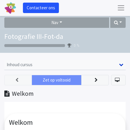
Contacteer ons
Nav
Fotografie III-Fot-da
0 %
Inhoud cursus
Zet op voltooid
Welkom
Welkom