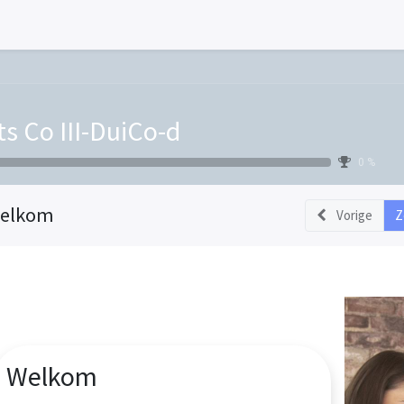
ts Co III-DuiCo-d
0 %
elkom
Vorige
Z
Welkom