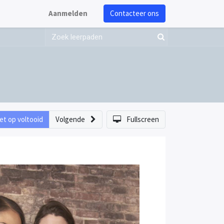
Aanmelden
Contacteer ons
et op voltooid
Volgende
Fullscreen