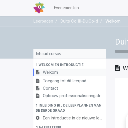
Evenementen
Leerpaden
Duits Co III-DuiCo-d
Welkom
Dui
Inhoud cursus
1 WELKOM EN INTRODUCTIE
W
Welkom
Toegang tot dit leerpad
Contact
Opbouw professionaliseringstraject
1 INLEIDING BIJ DE LEERPLANNEN VAN
DE DERDE GRAAD
Een introductie in de nieuwe leerplannen van de derde graad
2 BASISSESSIE