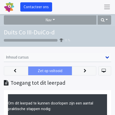
Contacteer ons
Nav
Duits Co III-DuiCo-d
0 %
Inhoud cursus
Zet op voltooid
Toegang tot dit leerpad
Om dit leerpad te kunnen doorlopen zijn een aantal
praktische stappen nodig: