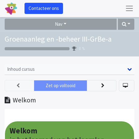
Contacteer ons
Nav
Groenaanleg en -beheer III-GrBe-a
0 %
Inhoud cursus
Zet op voltooid
Welkom
Welkom