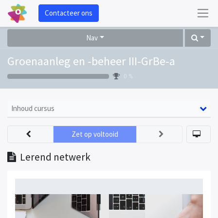
Contacteer ons
Nav
Groenaanleg en -beheer III-GrBe-a
0 %
Inhoud cursus
Zet op voltooid
Lerend netwerk