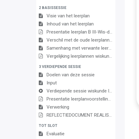
2 BASISSESSIE
Visie van het leerplan
Inhoud van het leerplan
Presentatie leerplan B III-Wis-da
Verschil met de oude leerplannen
Samenhang met verwante leerplannen
Vergelijking leerplannen wiskunde 3de graad D/A
3 VERDIEPENDE SESSIE
Doelen van deze sessie
Input
Verdiepende sessie wiskunde III DA
Presentatie leerplanvoorstelling (verdiepende sessie)
Verwerking
REFLECTIEDOCUMENT REALISEREN VAN DE LEERPLANDOELEN WISKUNDE
TOT SLOT
Evaluatie