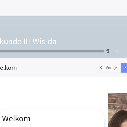
kunde III-Wis-da
0 %
elkom
Vorige
Z
Welkom