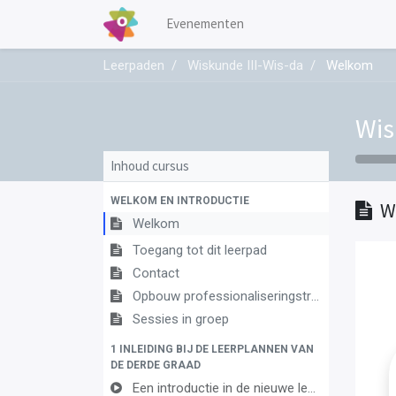
Evenementen
Leerpaden
Wiskunde III-Wis-da
Welkom
Wis
Inhoud cursus
WELKOM EN INTRODUCTIE
W
Welkom
Toegang tot dit leerpad
Contact
Opbouw professionaliseringstraject
Sessies in groep
1 INLEIDING BIJ DE LEERPLANNEN VAN
DE DERDE GRAAD
Een introductie in de nieuwe leerplannen van de derde graad