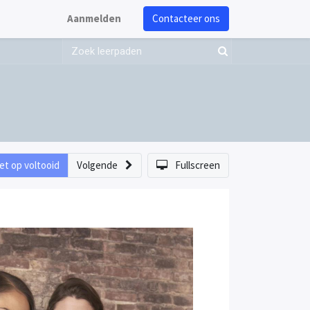
Aanmelden
Contacteer ons
et op voltooid
Volgende
Fullscreen