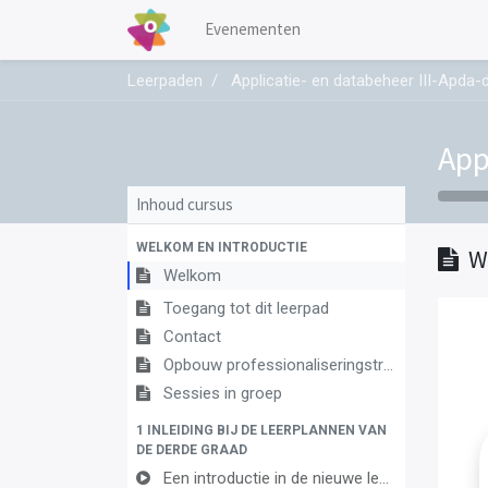
Evenementen
Leerpaden
Applicatie- en databeheer III-Apda-
App
Inhoud cursus
WELKOM EN INTRODUCTIE
W
Welkom
Toegang tot dit leerpad
Contact
Opbouw professionaliseringstraject
Sessies in groep
1 INLEIDING BIJ DE LEERPLANNEN VAN
DE DERDE GRAAD
Een introductie in de nieuwe leerplannen van de derde graad