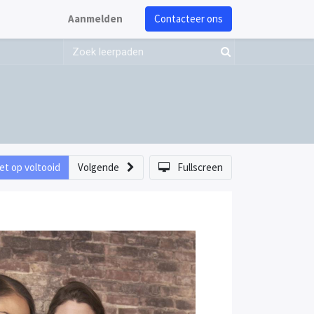
Aanmelden
Contacteer ons
et op voltooid
Volgende
Fullscreen