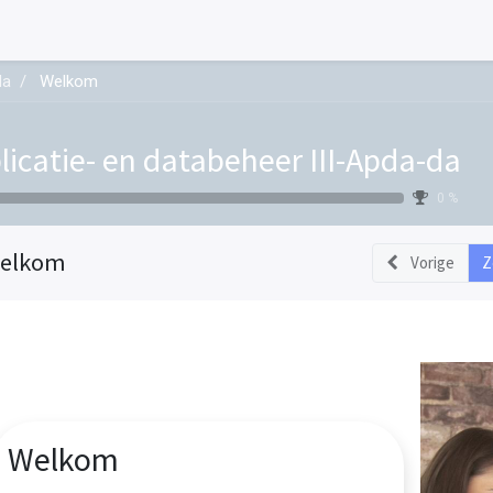
da
Welkom
licatie- en databeheer III-Apda-da
0 %
elkom
Vorige
Z
Welkom