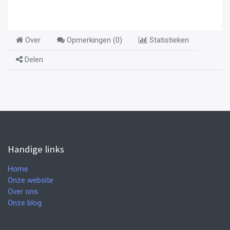
Over
Opmerkingen (
0
)
Statistieken
Delen
Handige links
Home
Onze website
Over ons
Onze blog