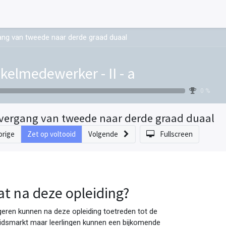
ng van tweede naar derde graad duaal
kelmedewerker - II - a
0 %
vergang van tweede naar derde graad duaal
orige
Zet op voltooid
Volgende
Fullscreen
t na deze opleiding?
eren kunnen na deze opleiding toetreden tot de
idsmarkt maar leerlingen kunnen een bijkomende