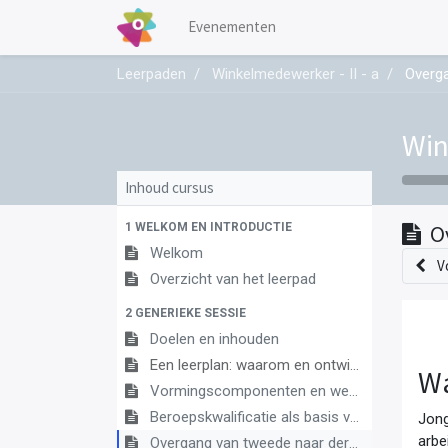
Evenementen
Leerpaden
Winkelmedewerker - II - a
Overga
Win
Inhoud cursus
1 WELKOM EN INTRODUCTIE
O
Welkom
V
Overzicht van het leerpad
2 GENERIEKE SESSIE
Doelen en inhouden
Een leerplan: waarom en ontwikkeling
Wa
Vormingscomponenten en wegwijzers
Beroepskwalificatie als basis van het leerplan
Jong
arbe
Overgang van tweede naar derde graad duaal