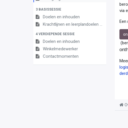
bero
3 BASISSESSIE
via 
Doelen en inhouden
Een 
Krachtlijnen en leerplandoelen Winkelmedewerker
on
4 VERDIEPENDE SESSIE
Doelen en inhouden
(ber
Winkelmedewerker
ont
Contactmomenten
Meer
logi
derd
O