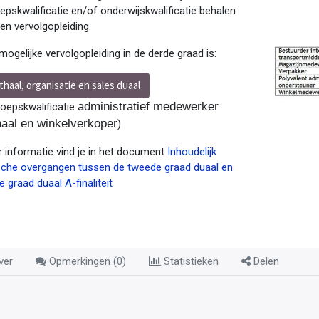
epskwalificatie en/of onderwijskwalificatie behalen
een vervolgopleiding.
mogelijke vervolgopleiding in de derde graad is:
thaal, organisatie en sales duaal
administratief medewerker
oepskwalificatie
haal en winkelverkoper
)
 informatie vind je in het document
Inhoudelijk
sche overgangen tussen de tweede graad duaal en
e graad duaal A-finaliteit
ver
Opmerkingen (
0
)
Statistieken
Delen