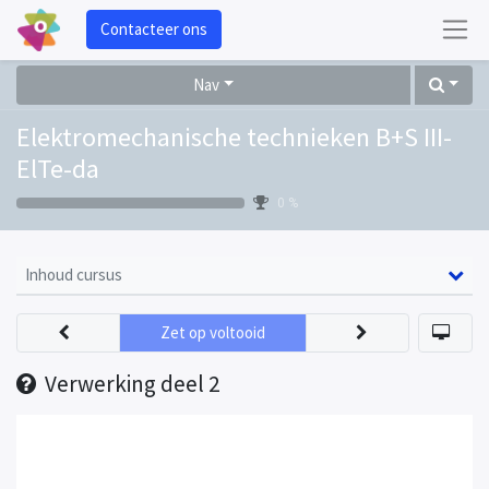
Contacteer ons
Nav
Elektromechanische technieken B+S III-
ElTe-da
0 %
Inhoud cursus
Zet op voltooid
Verwerking deel 2