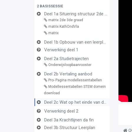
2 BASISSESSIE
Deel 1a Situering structuur 2de en 3de graad
matrix 2de 3de graad
matrix KathOndVla
matrix
Deel 1b Opbouw van een leerplan vormingsconcept
Verwerking deel 1
Deel 2a Studietrajecten
Onderwijsloopbaanrooster
Deel 2b Vertaling aanbod
Pro- Pagina modellessentabellen
Modellessentabellen STEM domein
download
Deel 2c Wat op het einde van de graad
Verwerking deel 2
Deel 3a Krachtlijnen da fin
Deel 3b Structuur Leerplan
O