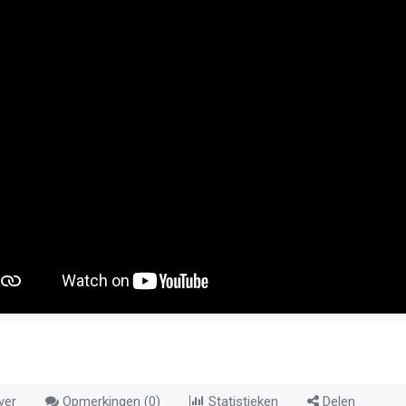
ver
Opmerkingen (
0
)
Statistieken
Delen