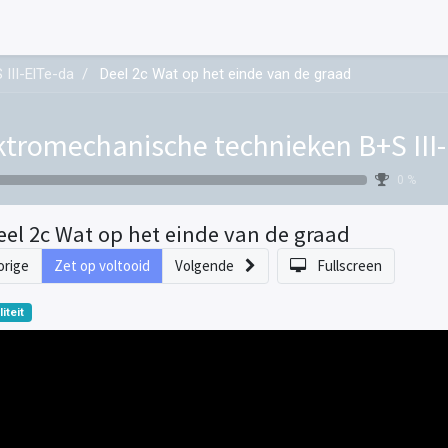
III-ElTe-da
Deel 2c Wat op het einde van de graad
ktromechanische technieken B+S III-
0 %
eel 2c Wat op het einde van de graad
orige
Zet op voltooid
Volgende
Fullscreen
liteit