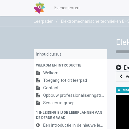
Evenementen
Leerpaden
Elektromechanische technieken B+S 
Ele
Inhoud cursus
WELKOM EN INTRODUCTIE
D
Welkom
V
Toegang tot dit leerpad
Contact
A - fina
Opbouw professionaliseringstraject
Sessies in groep
1 INLEIDING BIJ DE LEERPLANNEN VAN
DE DERDE GRAAD
Een introductie in de nieuwe leerplannen van de derde graad