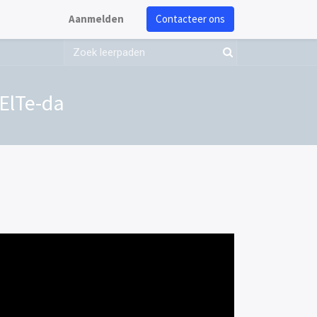
Aanmelden
Contacteer ons
ElTe-da