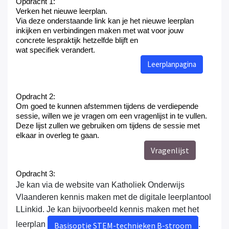
Opdracht 1:
Verken het nieuwe leerplan.
Via deze onderstaande link
kan je
het nieuwe leerplan
inkijken en
verbindingen maken
met wat voor jou
w
concrete lespraktijk
hetzelfde
blijft en
wat
specifiek
verandert.
Leerplanpagina
Opdracht 2:
Om goed te kunnen afstemmen tijdens de verdiepende
sessie, willen we je vragen om een vragenlijst in te vullen.
Deze lijst zullen we gebruiken om tijdens de sessie met
elkaar in overleg te gaan.
Vragenlijst
Opdracht 3:
Je kan via de website van Katholiek Onderwijs
Vlaanderen kennis maken met de digitale leerplantool
LLinkid. Je kan bijvoorbeeld kennis maken met het
leerplan
.
Basisoptie STEM-technieken B-stroom