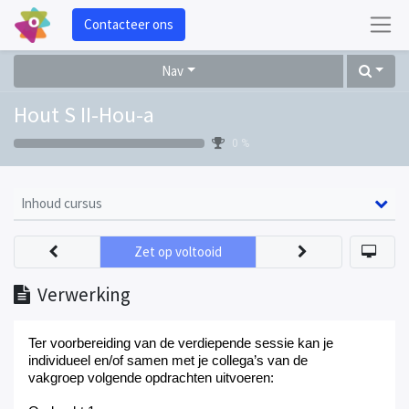
Contacteer ons
Nav
Hout S II-Hou-a
0 %
Inhoud cursus
Zet op voltooid
Verwerking
Ter voorbereiding van
de verdiepende sessie
kan
je
individueel en/of samen met je collega’s van de
vakgroep
volgende opdracht
en
uit
voer
e
n
: