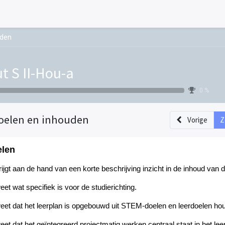
uden
t S II-Hou-a
0 %
oelen en inhouden
Vorige
Z
len
rijgt
aan de hand van een korte beschrijving inzicht in de inhoud van d
eet
wat specifiek is voor de studierichting
.
eet
dat het leerplan is opgebou
w
d uit STEM-doelen en leerdoelen
hou
e
et
dat het geïntegreerd projectmatig werken centraal staat in het lee