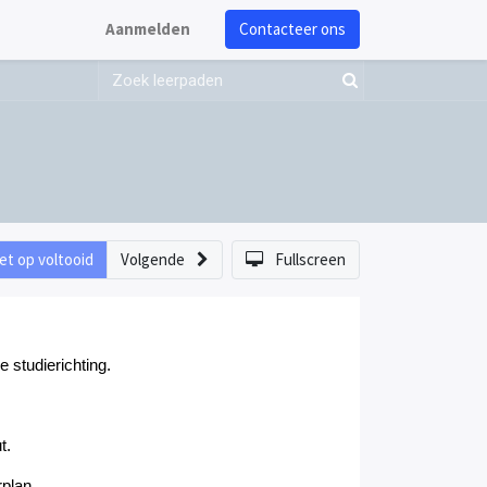
Aanmelden
Contacteer ons
et op voltooid
Volgende
Fullscreen
e studierichting
.
t
.
rplan.