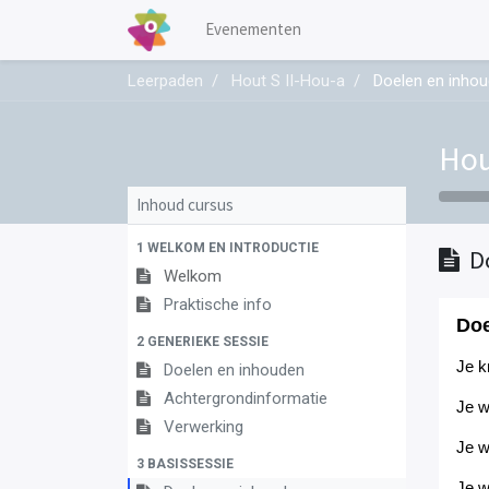
Evenementen
Leerpaden
Hout S II-Hou-a
Doelen en inho
Hou
Inhoud cursus
1 WELKOM EN INTRODUCTIE
D
Welkom
Praktische info
Doe
2 GENERIEKE SESSIE
Je
k
Doelen en inhouden
Achtergrondinformatie
Je w
Verwerking
Je w
3 BASISSESSIE
Je
w