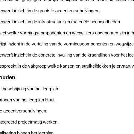
erwerft
inzicht
in
de grootste accentverschuivingen.
erwerft
inzicht
in
de infrastructuur en materiële
benodigdheden.
eet
welke vormingscomponenten en wegwijzers opgenomen zijn in he
ijgt
inzicht
in de vertaling van de vormingscomponenten en wegwijzers
erwerft
inzicht in
de concrete invulling
van de krachtlijnen
voor
het lee
espreekt in de vakgroep welke kansen en struikelblokken
je
ervaart v
houden
e beschrijving van het leerplan
.
tonen van het leerplan
Hout
.
e accentverschuivingen
.
tegreerd projectmatig werken
.
talisering binnen het leerplan.