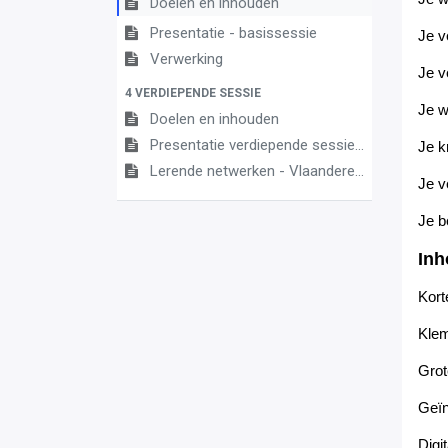
Doelen en inhouden
Presentatie - basissessie
Je v
Verwerking
Je v
4 VERDIEPENDE SESSIE
Je w
Doelen en inhouden
Presentatie verdiepende sessie (vergeet jou niet aan te melden)
Je kr
Lerende netwerken - Vlaanderenbreed
Je v
Je
b
In
Kort
Klem
Grot
Geïn
Digi