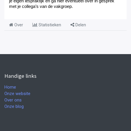
je eigen lespraktijk en ga hier eventueel over in gesprek
met je collega’s van de vakgroep.
Over
Statistieken
Delen
Handige links
Home
Onze website
Over ons
Onze blog