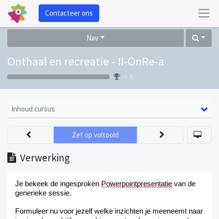
Contacteer ons
Nav
Onthaal en recreatie - II-OnRe-a
0 %
Inhoud cursus
Zet op voltooid
Verwerking
Je bekeek
de ingesproken
Powerpointpresentatie
van de
generieke sessie.
Formuleer nu voor jezelf welke inzichten je meeneemt naar