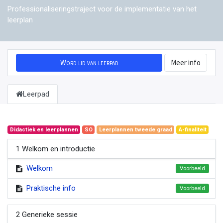
Professionaliseringstraject voor de implementatie van het
leerplan
Word lid van leerpad
Meer info
Leerpad
Didactiek en leerplannen
SO
Leerplannen tweede graad
A-finaliteit
1 Welkom en introductie
Welkom
Voorbeeld
Praktische info
Voorbeeld
2 Generieke sessie