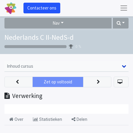
Contacteer ons
Nav
Nederlands C II-NedS-d
0 %
Inhoud cursus
Zet op voltooid
Verwerking
Over
Statistieken
Delen