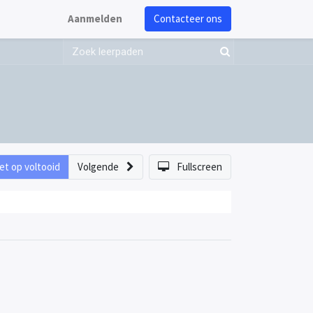
Aanmelden
Contacteer ons
et op voltooid
Volgende
Fullscreen