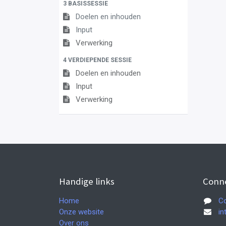
3 BASISSESSIE
Doelen en inhouden
Input
Verwerking
4 VERDIEPENDE SESSIE
Doelen en inhouden
Input
Verwerking
Handige links
Conn
Home
Co
Onze website
in
Over ons