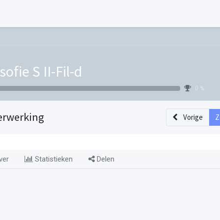
sofie S II-Fil-d
0 %
erwerking
Vorige
Z
ver
Statistieken
Delen