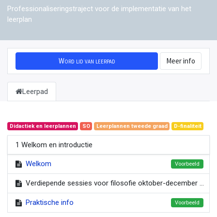
Professionaliseringstraject voor de implementatie van het
leerplan
Word lid van leerpad
Meer info
Leerpad
Didactiek en leerplannen
SO
Leerplannen tweede graad
D-finaliteit
1 Welkom en introductie
Welkom
Voorbeeld
Verdiepende sessies voor filosofie oktober-december 2021
Praktische info
Voorbeeld