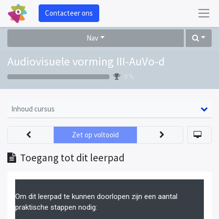
Contacteer ons
Nav
Audiovisuele vorming III-AuVo-d
0 %
Inhoud cursus
Zet op voltooid
Toegang tot dit leerpad
Om dit leerpad te kunnen doorlopen zijn een aantal
praktische stappen nodig: