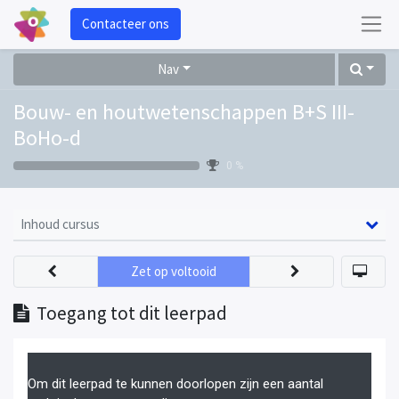
Contacteer ons
Nav
Bouw- en houtwetenschappen B+S III-
BoHo-d
0 %
Inhoud cursus
Zet op voltooid
Toegang tot dit leerpad
Om dit leerpad te kunnen doorlopen zijn een aantal