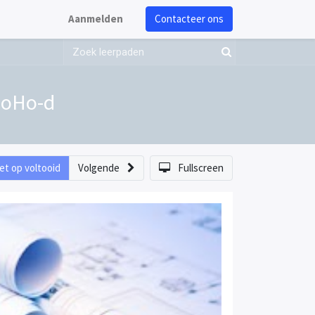
Aanmelden
Contacteer ons
BoHo-d
et op voltooid
Volgende
Fullscreen