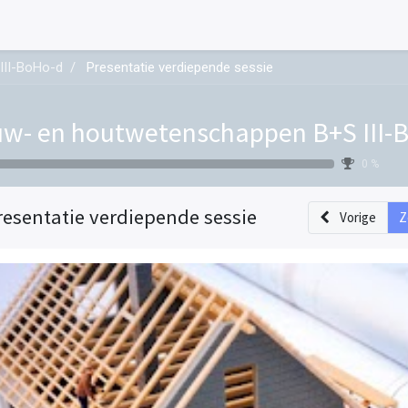
III-BoHo-d
Presentatie verdiepende sessie
w- en houtwetenschappen B+S III-
0 %
resentatie verdiepende sessie
Vorige
Z