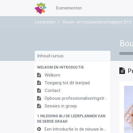
Evenementen
Leerpaden
Bouw- en houtwetenschappen B+S 
Bou
Inhoud cursus
WELKOM EN INTRODUCTIE
P
Welkom
Toegang tot dit leerpad
Contact
Opbouw professionaliseringstraject
Sessies in groep
1 INLEIDING BIJ DE LEERPLANNEN VAN
DE DERDE GRAAD
Een introductie in de nieuwe leerplannen van de derde graad