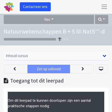
Contacteer ons
Nav
Natuurwetenschappen B + S III-NatS’’’-d
0 %
Inhoud cursus
Zet op voltooid
Toegang tot dit leerpad
Om dit leerpad te kunnen doorlopen zijn een aantal
praktische stappen nodig: