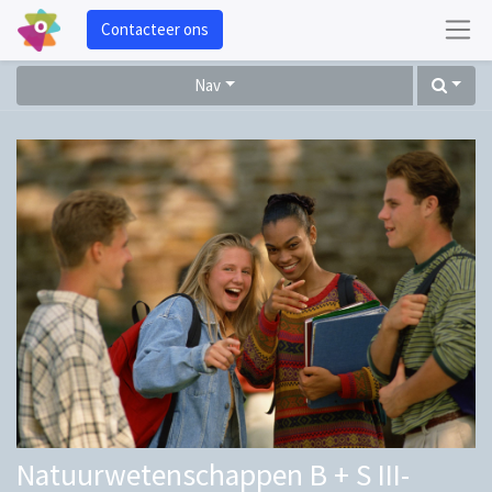
Contacteer ons
Nav
Natuurwetenschappen B + S III-