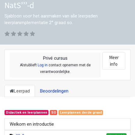
NatS’’’-d
Sjabloon voor het aanmaken van alle leerpaden
leerplanimplementatie 2° graad so.
Meer
Privé cursus
info
Alstublieft
Log in
contact opnemen met de
verantwoordelijke.
Leerpad
Beoordelingen
Didactiek en leerplannen
SO
Leerplannen derde graad
Welkom en introductie