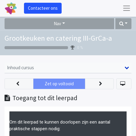
Contacteer ons
Nav
Grootkeuken en catering III-GrCa-a
0 %
Inhoud cursus
Zet op voltooid
Toegang tot dit leerpad
Om dit leerpad te kunnen doorlopen zijn een aantal
praktische stappen nodig: