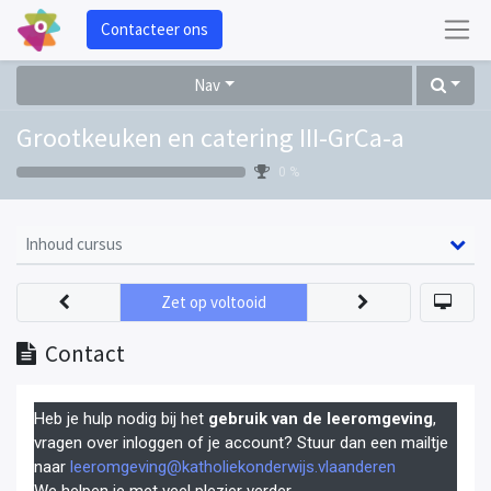
Contacteer ons
Nav
Grootkeuken en catering III-GrCa-a
0 %
Inhoud cursus
Zet op voltooid
Contact
Heb je hulp nodig bij het
gebruik van de leeromgeving
,
vragen over inloggen of je account? Stuur dan een mailtje
naar
leeromgeving@katholiekonderwijs.vlaanderen
We helpen je met veel plezier verder.