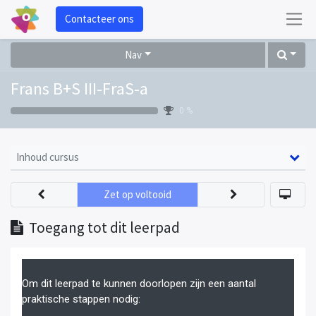
Contacteer ons
Nav
Frans B+S III-FraS-a
0 %
Inhoud cursus
Zet op voltooid
Toegang tot dit leerpad
Om dit leerpad te kunnen doorlopen zijn een aantal
praktische stappen nodig: