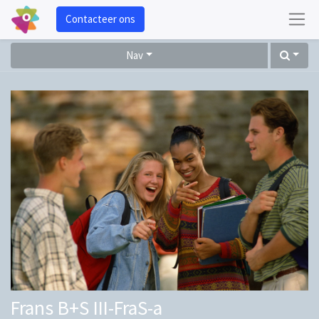
Contacteer ons
Nav
Frans B+S III-FraS-a