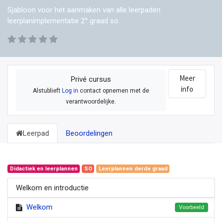
Sjabloon voor het aanmaken van alle leerpaden
leerplanimplementatie 2° graad so.
Meer
Privé cursus
info
Alstublieft
Log in
contact opnemen met de
verantwoordelijke.
Leerpad
Beoordelingen
Didactiek en leerplannen
SO
Leerplannen derde graad
Welkom en introductie
Welkom
Voorbeeld