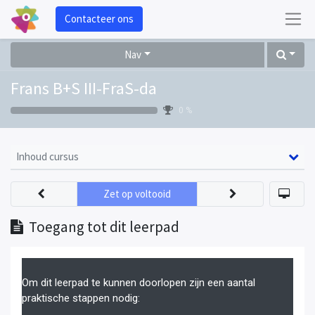
Contacteer ons
Nav
Frans B+S III-FraS-da
0 %
Inhoud cursus
Zet op voltooid
Toegang tot dit leerpad
Om dit leerpad te kunnen doorlopen zijn een aantal
praktische stappen nodig: