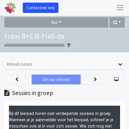
Contacteer ons
Nav
Frans B+S III-FraS-da
0 %
Inhoud cursus
Zet op voltooid
Sessies in groep
Bij dit leerpad horen ook verdiepende sessies in groep.
Wanneer je je aanmeldde voor het leerpad, schreef je je
misschien ook al in voor zo'n sessie. Wie zich nog niet