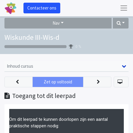
Contacteer ons
Nav
Wiskunde III-Wis-d
0 %
Inhoud cursus
Zet op voltooid
Toegang tot dit leerpad
Om dit leerpad te kunnen doorlopen zijn een aantal
praktische stappen nodig: