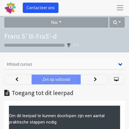
Contacteer ons
Nav
Frans S’ III-FraS’-d
0 %
Inhoud cursus
Zet op voltooid
Toegang tot dit leerpad
Om dit leerpad te kunnen doorlopen zijn een aantal
praktische stappen nodig: