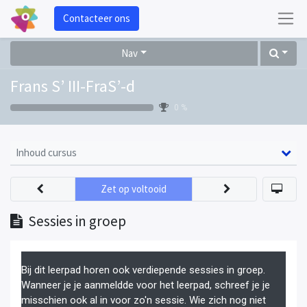
Contacteer ons
Nav
Frans S’ III-FraS’-d
0 %
Inhoud cursus
Zet op voltooid
Sessies in groep
Bij dit leerpad horen ook verdiepende sessies in groep.
Wanneer je je aanmeldde voor het leerpad, schreef je je
misschien ook al in voor zo'n sessie. Wie zich nog niet