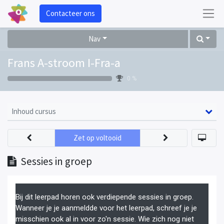
Contacteer ons
Nav
Frans A-stroom I-Fra-a
0 %
Inhoud cursus
Zet op voltooid
Sessies in groep
Bij dit leerpad horen ook verdiepende sessies in groep.
Wanneer je je aanmeldde voor het leerpad, schreef je je
misschien ook al in voor zo'n sessie. Wie zich nog niet