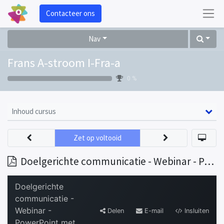
Contacteer ons
Nav
Frans A-stroom I-Fra-a
0 %
Inhoud cursus
Zet op voltooid
Doelgerichte communicatie - Webinar - PowerPoint met notities