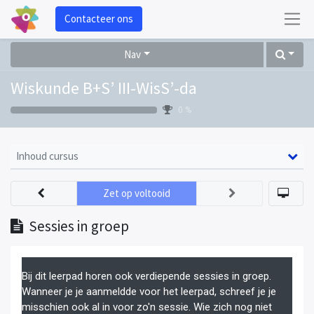
Contacteer ons
Nav
Wiskunde B+S’ III-WisS’-da
0 %
Inhoud cursus
Zet op voltooid
Sessies in groep
Bij dit leerpad horen ook verdiepende sessies in groep.
Wanneer je je aanmeldde voor het leerpad, schreef je je
misschien ook al in voor zo'n sessie. Wie zich nog niet