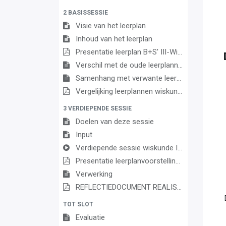
2 BASISSESSIE
Visie van het leerplan
Inhoud van het leerplan
Presentatie leerplan B+S' III-WisS'-da
Verschil met de oude leerplannen
Samenhang met verwante leerplannen
Vergelijking leerplannen wiskunde 3de graad D/A
3 VERDIEPENDE SESSIE
Doelen van deze sessie
Input
Verdiepende sessie wiskunde III DA
Presentatie leerplanvoorstelling (verdiepende sessie)
Verwerking
REFLECTIEDOCUMENT REALISEREN VAN DE LEERPLANDOELEN WISKUNDE
TOT SLOT
Evaluatie