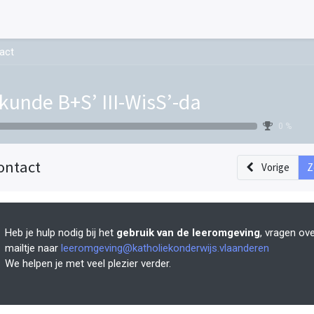
act
kunde B+S’ III-WisS’-da
0 %
ontact
Vorige
Z
Heb je hulp nodig bij het
gebruik van de leeromgeving
, vragen ov
mailtje naar
leeromgeving@katholiekonderwijs.vlaanderen
We helpen je met veel plezier verder.