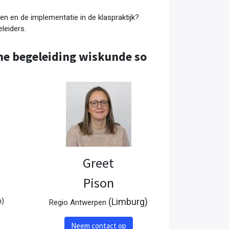
en en de implementatie in de klaspraktijk?
leiders.
he begeleiding wiskunde so
Greet
Pison
n)
(Limburg)
Regio Antwerpen
Neem contact op