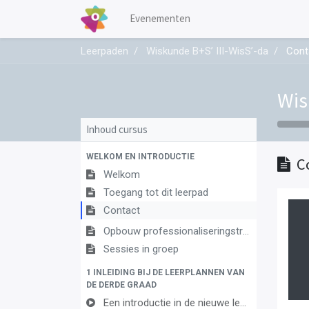
Evenementen
Leerpaden
Wiskunde B+S’ III-WisS’-da
Cont
Wis
Inhoud cursus
WELKOM EN INTRODUCTIE
C
Welkom
Toegang tot dit leerpad
Contact
Opbouw professionaliseringstraject
Sessies in groep
1 INLEIDING BIJ DE LEERPLANNEN VAN
DE DERDE GRAAD
Een introductie in de nieuwe leerplannen van de derde graad