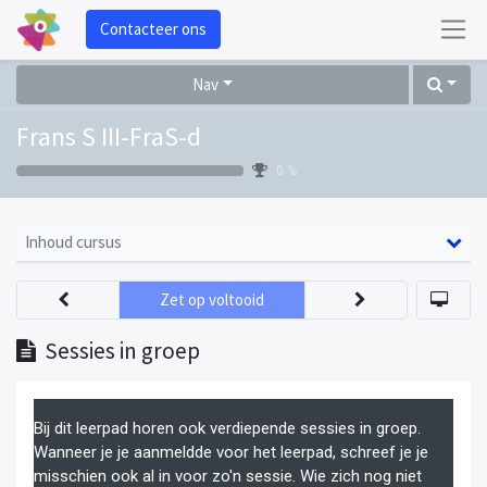
Contacteer ons
Nav
Frans S III-FraS-d
0 %
Inhoud cursus
Zet op voltooid
Sessies in groep
Bij dit leerpad horen ook verdiepende sessies in groep.
Wanneer je je aanmeldde voor het leerpad, schreef je je
misschien ook al in voor zo'n sessie. Wie zich nog niet