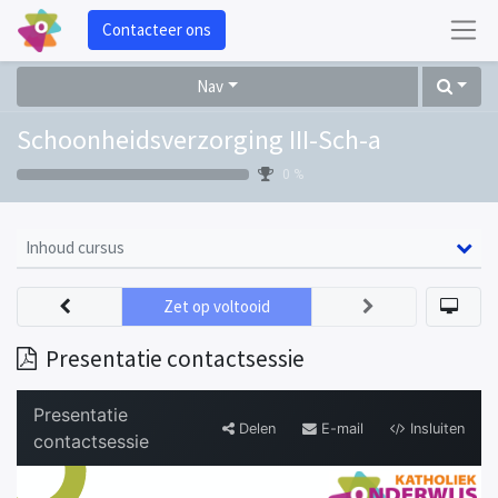
Contacteer ons
Nav
Schoonheidsverzorging III-Sch-a
0 %
Inhoud cursus
Zet op voltooid
Presentatie contactsessie