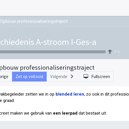
Opbouw professionaliseringstraject
chiedenis A-stroom I-Ges-a
0 %
pbouw professionaliseringstraject
orige
Zet op voltooid
Volgende
Fullscreen
vakbegeleider zetten we in op
blended leren
, zo ook in dit professi
e graad
.
reet maken we gebruik van
een leerpad
dat bestaat uit: