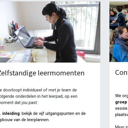
Con
Zelfstandige leermomenten
e doorloopt individueel of met je team de
We org
olgende onderdelen in het leerpad, op een
groep
oment dat jou past:
sessie
. inleiding
: bekijk de vijf uitgangspunten en de
plaats
pbouw van de leerplannen.
Meer in