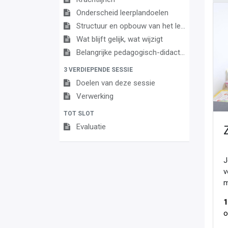
Onderscheid leerplandoelen
Structuur en opbouw van het leerplan
Wat blijft gelijk, wat wijzigt
Belangrijke pedagogisch-didactische aandachtspunten
3 VERDIEPENDE SESSIE
Doelen van deze sessie
Verwerking
TOT SLOT
Evaluatie
J
v
m
1
o