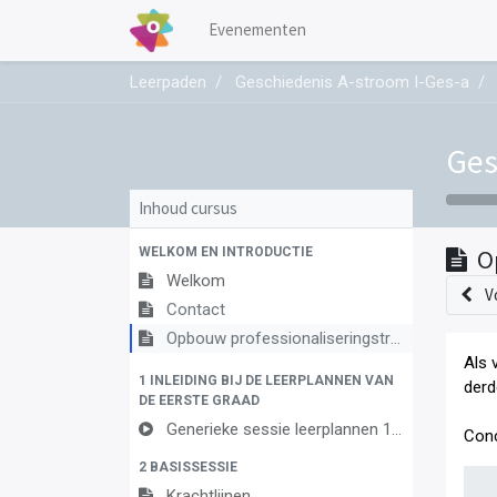
Evenementen
Leerpaden
Geschiedenis A-stroom I-Ges-a
Ges
Inhoud cursus
WELKOM EN INTRODUCTIE
O
Welkom
V
Contact
Opbouw professionaliseringstraject
Als 
1 INLEIDING BIJ DE LEERPLANNEN VAN
derd
DE EERSTE GRAAD
Generieke sessie leerplannen 1ste graad
Conc
2 BASISSESSIE
Krachtlijnen