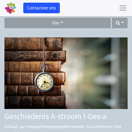
Contacteer ons
Nav
Geschiedenis A-stroom I-Ges-a
Inhoud van leerpad leerplanimplementatie Geschiedenis 1ste