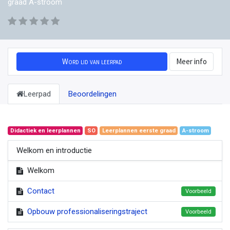
graad A-stroom
Word lid van leerpad
Meer info
Leerpad
Beoordelingen
Didactiek en leerplannen
SO
Leerplannen eerste graad
A-stroom
Welkom en introductie
Welkom
Contact
Voorbeeld
Opbouw professionaliseringstraject
Voorbeeld