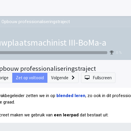
Opbouw professionaliseringstraject
wplaatsmachinist III-BoMa-a
0 %
pbouw professionaliseringstraject
orige
Zet op voltooid
Volgende
Fullscreen
vakbegeleider zetten we in op
blended leren
, zo ook in dit professi
e graad
.
reet maken we gebruik van
een leerpad
dat bestaat uit: