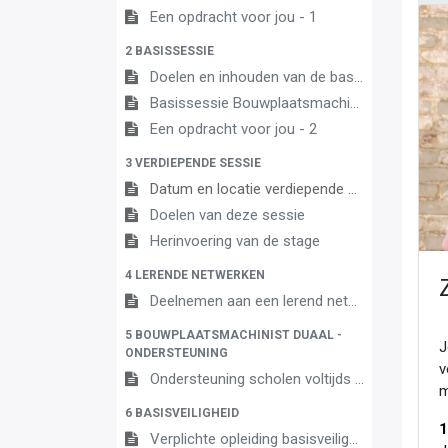
Een opdracht voor jou - 1
2 BASISSESSIE
Doelen en inhouden van de basissessie
Basissessie Bouwplaatsmachinist 3A
Een opdracht voor jou - 2
3 VERDIEPENDE SESSIE
Datum en locatie verdiepende sessie
Doelen van deze sessie
Herinvoering van de stage
4 LERENDE NETWERKEN
Deelnemen aan een lerend netwerk
5 BOUWPLAATSMACHINIST DUAAL -
J
ONDERSTEUNING
v
Ondersteuning scholen voltijds onderwijs en centra leen en werken
m
6 BASISVEILIGHEID
1
Verplichte opleiding basisveiligheid