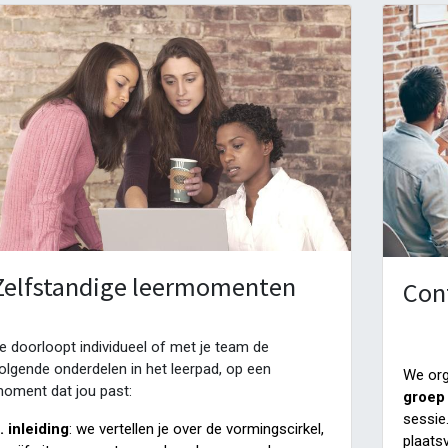
Zelfstandige leermomenten
Con
e doorloopt individueel of met je team de
olgende onderdelen in het leerpad, op een
We org
oment dat jou past:
groep
sessie
. inleiding
: we vertellen je over de vormingscirkel,
plaats