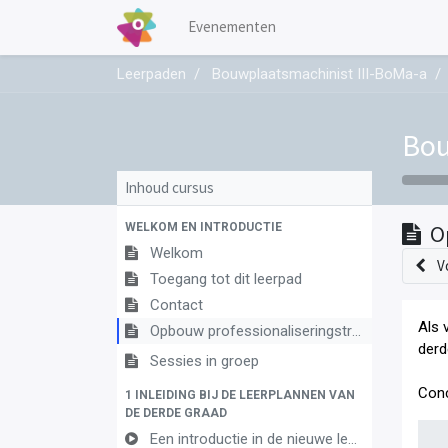
Evenementen
Leerpaden
Bouwplaatsmachinist III-BoMa-a
Bou
Inhoud cursus
WELKOM EN INTRODUCTIE
O
Welkom
V
Toegang tot dit leerpad
Contact
Als 
Opbouw professionaliseringstraject
derd
Sessies in groep
Conc
1 INLEIDING BIJ DE LEERPLANNEN VAN
DE DERDE GRAAD
Een introductie in de nieuwe leerplannen van de derde graad