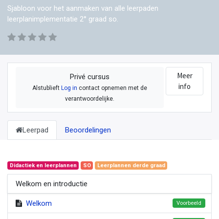
Sjabloon voor het aanmaken van alle leerpaden
leerplanimplementatie 2° graad so.
Meer
Privé cursus
info
Alstublieft
Log in
contact opnemen met de
verantwoordelijke.
Leerpad
Beoordelingen
Didactiek en leerplannen
SO
Leerplannen derde graad
Welkom en introductie
Welkom
Voorbeeld