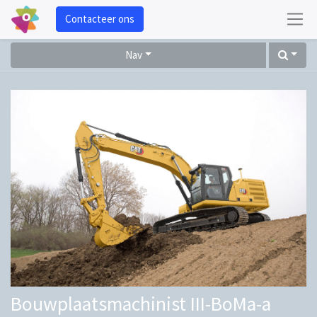
Contacteer ons
Nav
Bouwplaatsmachinist III-BoMa-a