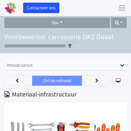
Contacteer ons
Nav
Voorbewerker carrosserie OK2 Duaal
0 %
Inhoud cursus
Zet op voltooid
Materiaal-infrastructuur