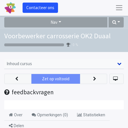
Contacteer ons
Nav
Voorbewerker carrosserie OK2 Duaal
0 %
Inhoud cursus
Zet op voltooid
feedbackvragen
Over
Opmerkingen (
0
)
Statistieken
Delen