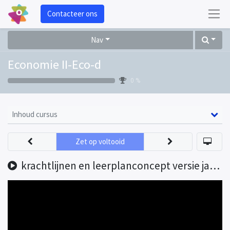
Contacteer ons
Nav
Economie II-Eco-d
0 %
Inhoud cursus
Zet op voltooid
krachtlijnen en leerplanconcept versie januari 2024