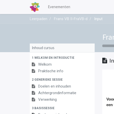
Evenementen
Leerpaden
Frans VB II-FraVB-d
Input
Fra
Inhoud cursus
1 WELKOM EN INTRODUCTIE
I
Welkom
Praktische info
2 GENERIEKE SESSIE
Doelen en inhouden
Achtergrondinformatie
Verwerking
Voor
een
3 BASISSESSIE