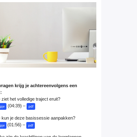
ragen krijg je achtereenvolgens een
d:
ziet het volledige traject eruit?
(04:39) –
pje
pdf
 kun je deze basissessie aanpakken?
(01:56) –
pje
pdf
e zijn de krachtlijnen van de leerplannen