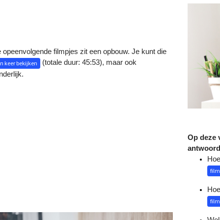
e opeenvolgende filmpjes zit een opbouw. Je kunt die
(totale duur: 45:53), maar ook
én keer bekijken
derlijk.
Op deze v
antwoor
Hoe 
film
Hoe
film
Welk