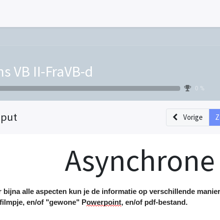
ns VB II-FraVB-d
0 %
nput
Vorige
Z
Asynchrone 
 bijna alle aspecten kun je de informatie op verschillende mani
filmpje
,
en/of
"gewone" P
owerpoint
,
en/of
pdf-bestand.