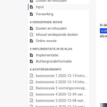
Doelen en inhouden
Input
Verwerking
4 VERDIEPENDE SESSIE
In d
Doelen en inhouden
in é
Inhoud verdiepende doelen
afzon
Online sessie
5 IMPLEMENTATIE IN DE KLAS
Implementatie
Achtergrondinformatie
6 ACHTERGRONDINFO
basissessie 1 2020-12-14 intro (2) (2) (1) (1)
basissessie 2 2020-12-14 Inhoud en opbouw (2) (1) (1)
Basissessie 3 vormingsconcept (1)
basissessie 4 2020-12-09 van matrix nr leerplannen pdf (1) (1)
basissessie 5 2020-12-08 wat we borgen pdf (1) (1)
basissessie 6 2020-12-14 wat is nieuw (1) (3) (2) (1)