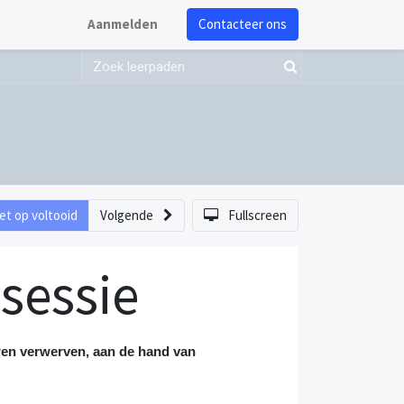
Aanmelden
Contacteer ons
et op voltooid
Volgende
Fullscreen
sessie
eren verwerven, aan de hand van