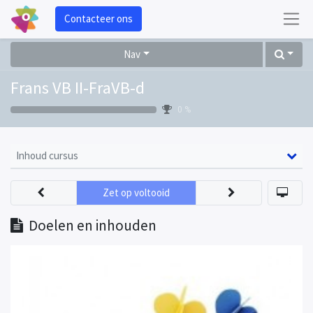
Contacteer ons
Nav
Frans VB II-FraVB-d
0 %
Inhoud cursus
Zet op voltooid
Doelen en inhouden