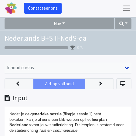
Contacteer ons
Nav
Nederlands B+S II-NedS-da
0 %
Inhoud cursus
Zet op voltooid
Input
Nadat je de
generieke sessie
(filmpje sessie 1) hebt
bekeken, kan
je al
eens een blik werpen op het
leerplan
Nederlands
voor jouw studierichting. Dit
leerplan is
bestemd voor
de studierichting
Taal en communicatie