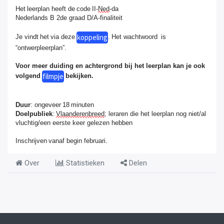
Het leerplan heeft de
code II
-
Ned
-da
Nederlands B 2de graad D/A-finaliteit
koppeling
Je vindt het via deze
. Het wachtwoord is
“ontwerpleerplan”.
Voor meer duiding en achtergrond bij het leerplan kan je ook
filmpje
volgend
bekijken.
Duur
: ongeveer 18 minuten
Doelpubliek
:
Vlaanderenbreed
; leraren die het leerplan nog niet/al
vluchtig/een eerste keer gelezen hebben
Inschrijven
vanaf begin februari.
Over
Statistieken
Delen