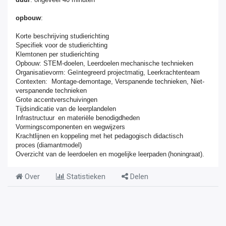
opbouw
:
Korte beschrijving studierichting
Specifiek voor de studierichting
Klemtonen per studierichting
Opbouw
:
STEM-doelen
,
Leerdoelen mechanische technieken
Organisatievorm
:
Geïntegreerd projectmatig
,
Leerkrachtenteam
Contexten
:
Montage-demontage
,
Verspanende technieken
,
Niet-
verspanende technieken
Grote accentverschuivingen
Tijdsindicatie van de leerplandelen
Infrastructuur en materiële benodigdheden
Vormingscomponenten en wegwijzers
Krachtlijnen en koppeling met het pedagogisch didactisch
proces (diamantmodel)
Overzicht van de leerdoelen en mogelijke leerpaden (honingraat).
Over
Statistieken
Delen