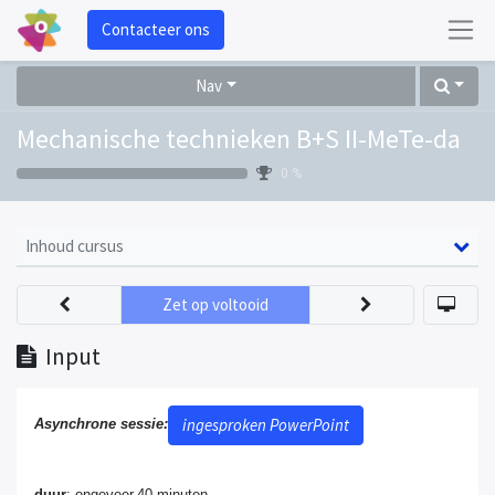
Contacteer ons
Nav
Mechanische technieken B+S II-MeTe-da
0 %
Inhoud cursus
Zet op voltooid
Input
ingesproken PowerPoint
Asynchrone sessie:
duur
: ongeveer 40 minuten